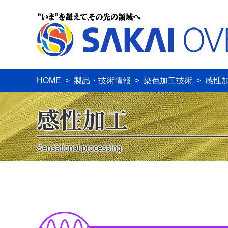
HOME
>
製品・技術情報
>
染色加工技術
> 感性
感性加工
Sensational processing