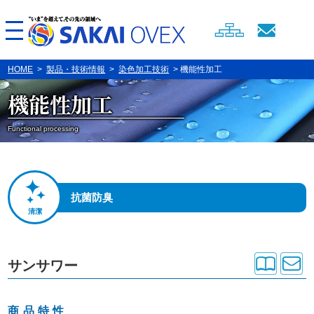
HOME
>
製品・技術情報
>
染色加工技術
> 機能性加工
機能性加工
Functional processing
抗菌防臭
清潔
サンサワー
商品特性