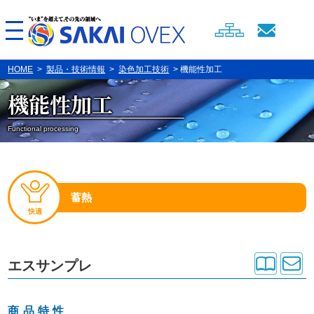
HOME
>
製品・技術情報
>
染色加工技術
> 機能性加工
機能性加工
Functional processing
蓄熱
快適
エスサンプレ
商品特性