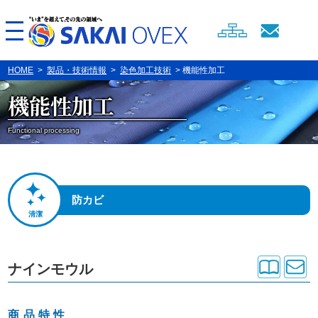
HOME
>
製品・技術情報
>
染色加工技術
> 機能性加工
機能性加工
Functional processing
防カビ
清潔
ナインモウル
商品特性