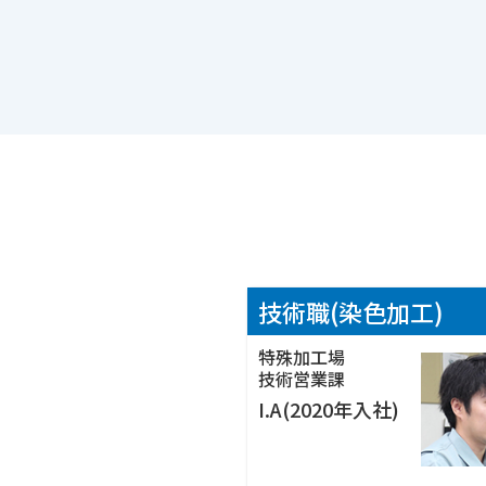
お客様のニーズに
お応えするのが、
私のミッションで
VIEW MORE ▶
技術職(染色加工)
特殊加工場
技術営業課
お客様と工場とを
I.A(2020年入社)
つなぐ架け橋とし
頑張ります！