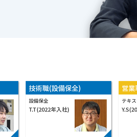
自分の強みを突き
お
詰めてチャレンジは
新
す！
続く、これからも
い
VIEW MORE ▶
技術職(設備保全)
営業
設備保全
テキス
自分にしかできない
お
T.T(2022年入社)
Y.S(
て
専門技術を、
い
極めたい！
品