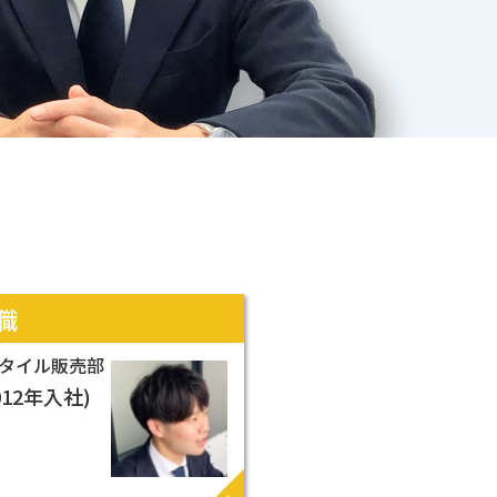
客様と向き合って、
素材を提供して
きます。
VIEW MORE ▶
職
タイル販売部
客様に満足して
2012年入社)
ただける
質管理を！