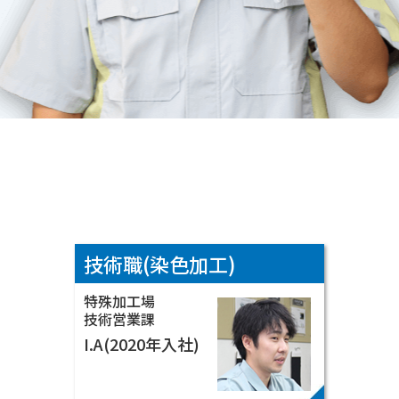
お客様のニーズに
お応えするのが、
私のミッションです！
VIEW MORE ▶
技術職(染色加工)
特殊加工場
技術営業課
自分の強みを突き
I.A(2020年入社)
詰めてチャレンジは
続く、これからも