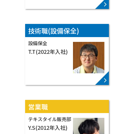
VIEW MORE ▶
技術職(設備保全)
設備保全
お客様と向き合って、
T.T(2022年入社)
新素材を提供して
いきます。
VIEW MORE ▶
営業職
テキスタイル販売部
お客様と工場とを
Y.S(2012年入社)