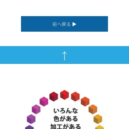
前ヘ戻る ▶
↑