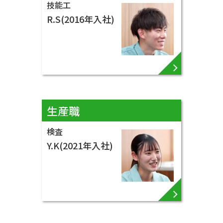
技能工
お客様に満足して
R.S(2016年入社)
いただける
品質管理を！
VIEW MORE ▶
生産職
検査
Y.K(2021年入社)