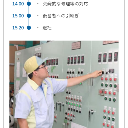
14:00
●
…
突発的な修理等の対応
15:00
●
…
後番者への引継ぎ
15:20
●
…
退社