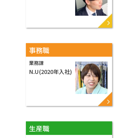
つなぐ架け橋として
頑張ります！
VIEW MORE ▶
事務職
業務課
自分にしかできない
N.U(2020年入社)
専門技術を、
極めたい！
VIEW MORE ▶
生産職