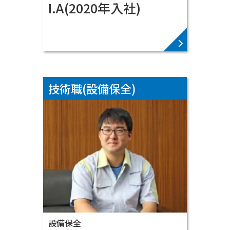
I.A(2020年入社)
VIEW MORE ▶
技術職(設備保全)
いきます。
新素材を提供して
お客様と向き合って、
設備保全