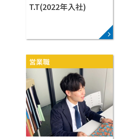
T.T(2022年入社)
VIEW MORE ▶
営業職
頑張ります！
つなぐ架け橋として
お客様と工場とを